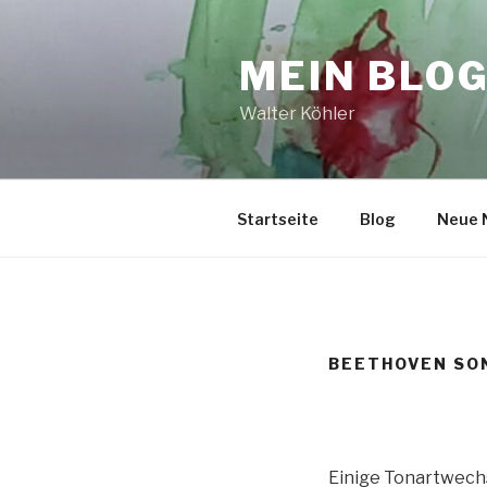
Zum
Inhalt
MEIN BLO
springen
Walter Köhler
Startseite
Blog
Neue 
BEETHOVEN SON
Einige Tonartwech