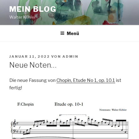
Zum
MEIN BLOG
Inhalt
Walter Köhler
springen
Menü
VERÖFFENTLICHT
JANUAR 11, 2022
VON
ADMIN
AM
Neue Noten…
Die neue Fassung von
Chopin, Etude No 1, op. 10.1
ist
fertig!