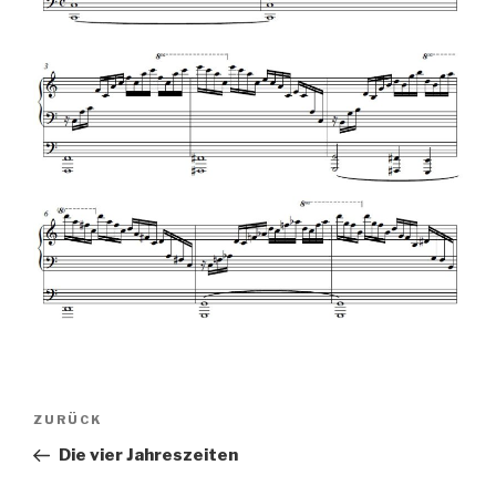
Beitrags-
Vorheriger
ZURÜCK
Navigation
Beitrag
Die vier Jahreszeiten