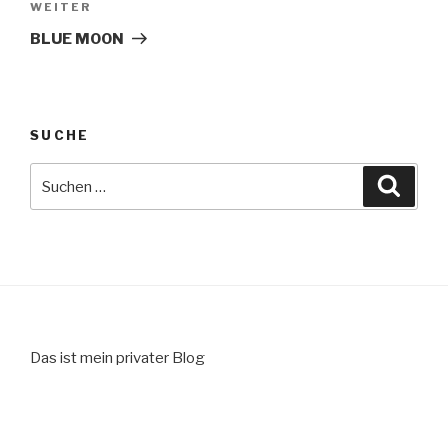
Nächster
WEITER
Beitrag
BLUE MOON
SUCHE
Suche
Suche
nach:
Das ist mein privater Blog