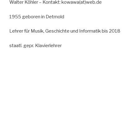
Walter Köhler – Kontakt: kowawa(at)web.de
1955 geboren in Detmold
Lehrer für Musik, Geschichte und Informatik bis 2018
staatl. gepr. Klavierlehrer
1990 Zertifikat der Society of Teachers of the Alexander
Technique, London
bis 2021 Mitglied der Deutschen Gesellschaft für
Alexander-Technik