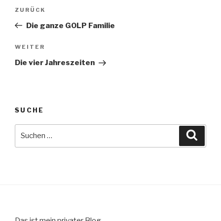
Beitrags-
Vorheriger
ZURÜCK
Navigation
Beitrag
Die ganze GOLP Familie
Nächster
WEITER
Beitrag
Die vier Jahreszeiten
SUCHE
Suche
Suche
nach:
Das ist mein privater Blog