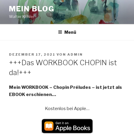
Zum
MEIN BLOG
Inhalt
Walter Köhler
springen
Menü
VERÖFFENTLICHT
DEZEMBER 17, 2021
VON
ADMIN
AM
+++Das WORKBOOK CHOPIN ist
da!+++
Mein WORKBOOK – Chopin Préludes – ist jetzt als
EBOOK erschienen…
Kostenlos bei Apple…