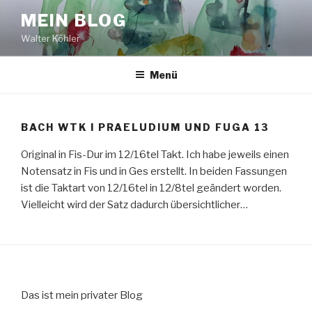
Zum
MEIN BLOG
Inhalt
Walter Köhler
springen
Menü
BACH WTK I PRAELUDIUM UND FUGA 13
Original in Fis-Dur im 12/16tel Takt. Ich habe jeweils einen
Notensatz in Fis und in Ges erstellt. In beiden Fassungen
ist die Taktart von 12/16tel in 12/8tel geändert worden.
Vielleicht wird der Satz dadurch übersichtlicher…
Das ist mein privater Blog