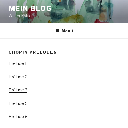
Zum
MEIN BLOG
Inhalt
Walter Köhler
springen
Menü
CHOPIN PRÉLUDES
Prélude 1
Prélude 2
Prélude 3
Prélude 5
Prélude 8